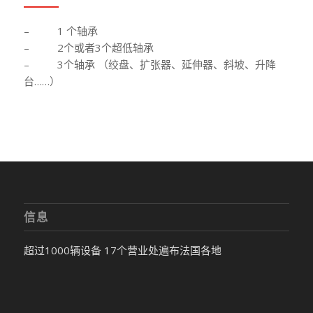
– 1 个轴承
– 2个或者3个超低轴承
– 3个轴承 （绞盘、扩张器、延伸器、斜坡、升降
台……）
信息
超过1000辆设备 17个营业处遍布法国各地